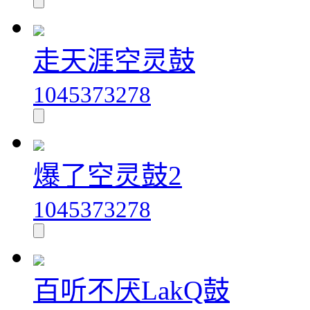
走天涯空灵鼓
1045373278
爆了空灵鼓2
1045373278
百听不厌LakQ鼓