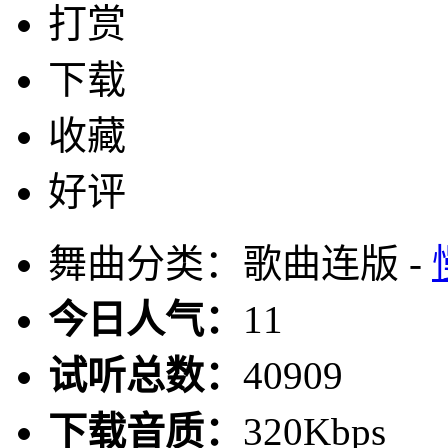
打赏
下载
收藏
好评
舞曲分类：歌曲连版 -
今日人气：
11
试听总数：
40909
下载音质：
320Kbps