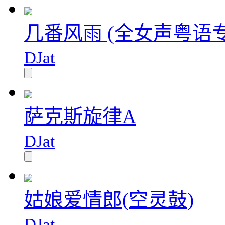
几番风雨 (全女声粤语专
DJat
萨克斯旋律A
DJat
姑娘爱情郎(空灵鼓)
DJat