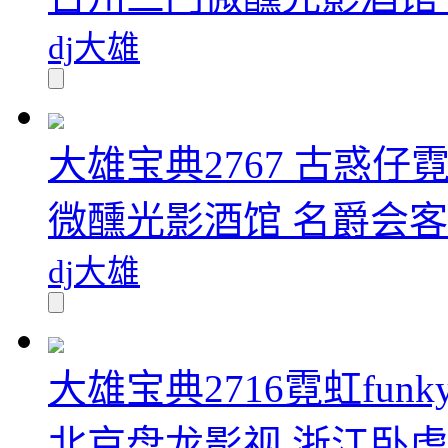
dj大雄
大雄宝典2767 古惑仔
微醺光影酒馆 名爵会客厅
dj大雄
大雄宝典2716霓虹fu
北京盘龙影视 浙江卧虎音